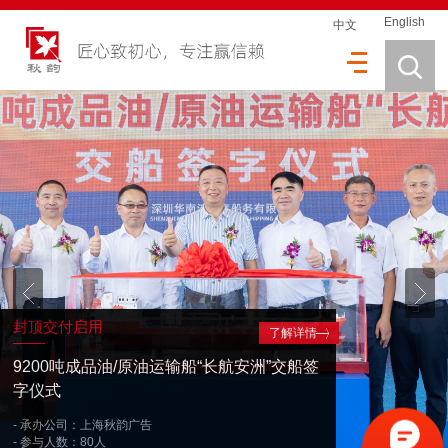
English
中文
封顶交付启用
了解详情
9200吨成品油/原油运输船“长航安洲”交船签
字仪式
- 承办公司：上海秋韵广告
- 参与人数：80人